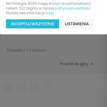
technologie, które mogą służyć do personalizacji
10szt., Czarna
reklam. Szczegóły w naszej
polityce prywatności
.
28,99 zł
Dodatkowe informacje
tutaj
DO KOSZYKA

AKCEPTUJ WSZYSTKIE
USTAWIENIA
Pokazano 1-1 z 1 pozycji
Powrót do góry

Facebook
YouTube
Instagram
LinkedIn