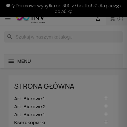
🚚💨 Darmowa wysyłka od 300 zł brutto! 🎉 dla paczek
do 30 kg
shopping_cart


(0)
search
MENU
STRONA GŁÓWNA

Art. Biurowe 1

Art. Biurowe 2

Art. Biurowe 1

Kserokopiarki