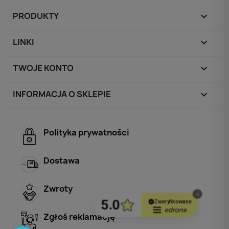
PRODUKTY

LINKI

TWOJE KONTO

INFORMACJA O SKLEPIE
keyboard_arrow_down
Polityka prywatności
Dostawa
Zwroty
Zgłoś reklamację