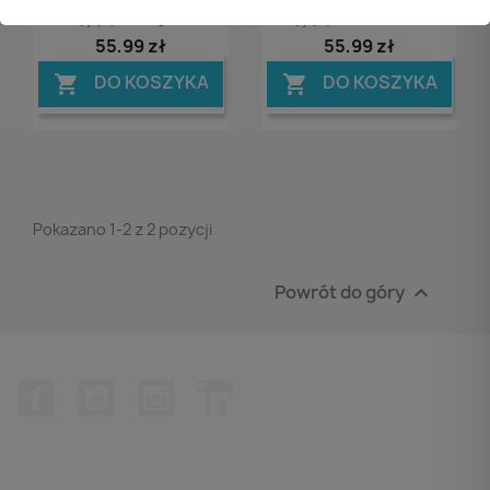
Myjący, Mango, 5l
Myjący, Green Tea, 5l
55,99 zł
55,99 zł
DO KOSZYKA
DO KOSZYKA


Pokazano 1-2 z 2 pozycji
Powrót do góry

Facebook
YouTube
Instagram
LinkedIn