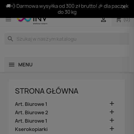
🚚💨 Darmowa wysyłka od 300 zł brutto! 🎉 dla paczek
do 30 kg
shopping_cart


(0)
search
MENU
STRONA GŁÓWNA

Art. Biurowe 1

Art. Biurowe 2

Art. Biurowe 1

Kserokopiarki