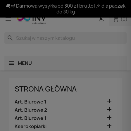
🚚💨 Darmowa wysyłka od 300 zł brutto! 🎉 dla paczek
do 30 kg
shopping_cart


(0)
search
MENU
STRONA GŁÓWNA

Art. Biurowe 1

Art. Biurowe 2

Art. Biurowe 1

Kserokopiarki