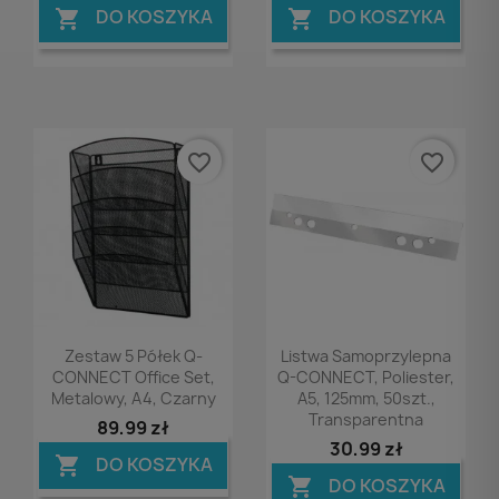
DO KOSZYKA
DO KOSZYKA


favorite_border
favorite_border
Podgląd
Podgląd


Zestaw 5 Półek Q-
Listwa Samoprzylepna
CONNECT Office Set,
Q-CONNECT, Poliester,
Metalowy, A4, Czarny
A5, 125mm, 50szt.,
Transparentna
89,99 zł
30,99 zł
DO KOSZYKA

DO KOSZYKA
