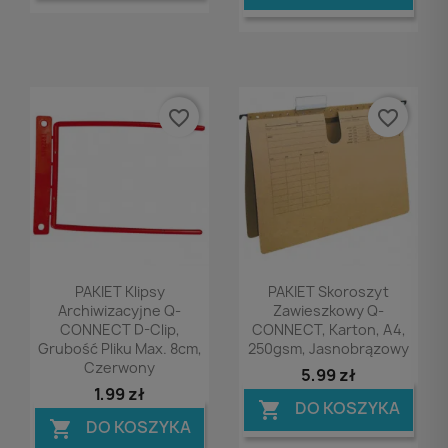
favorite_border
favorite_border
Podgląd
Podgląd


PAKIET Klipsy
PAKIET Skoroszyt
Archiwizacyjne Q-
Zawieszkowy Q-
CONNECT D-Clip,
CONNECT, Karton, A4,
Grubość Pliku Max. 8cm,
250gsm, Jasnobrązowy
Czerwony
5,99 zł
1,99 zł
DO KOSZYKA

DO KOSZYKA
