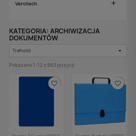

Verotech
KATEGORIA: ARCHIWIZACJA
DOKUMENTÓW

Trafność
Pokazano 1-12 z 863 pozycji
favorite_border
favorite_border
Podgląd
Podgląd

