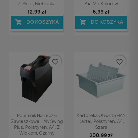
3-Skrz., Niebieska
A4, Mix Kolorów
12,99 zł
6,99 zł
DO KOSZYKA
DO KOSZYKA


favorite_border
favorite_border
Podgląd
Podgląd


Pojemnik Na Teczki
Kartoteka Otwarta HAN
Zawieszkowe HAN Swing
Kartei, Polistyren, A4,
Plus, Polistyren, A4, Z
Szara
Wiekiem, Czarny
200,99 zł