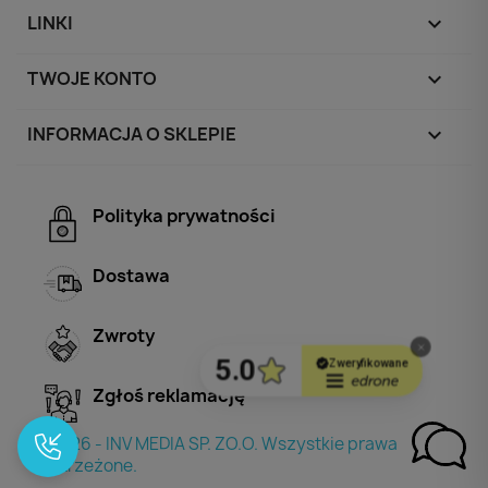
LINKI

TWOJE KONTO

INFORMACJA O SKLEPIE
keyboard_arrow_down
Polityka prywatności
Dostawa
Zwroty
Zgłoś reklamację
© 2026 - INV MEDIA SP. ZO.O. Wszystkie prawa
zastrzeżone.