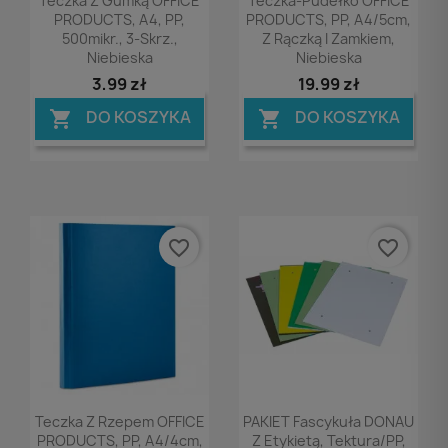
Teczka Z Gumką OFFICE
Teczka-Pudełko OFFICE
PRODUCTS, A4, PP,
PRODUCTS, PP, A4/5cm,
500mikr., 3-Skrz.,
Z Rączką I Zamkiem,
Niebieska
Niebieska
3,99 zł
19,99 zł
DO KOSZYKA
DO KOSZYKA


favorite_border
favorite_border
Podgląd
Podgląd


Teczka Z Rzepem OFFICE
PAKIET Fascykuła DONAU
PRODUCTS, PP, A4/4cm,
Z Etykietą, Tektura/PP,