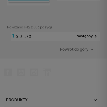
Pokazano 1-12 z 863 pozycji
1

Następny
2
3
…
72
Powrót do góry

Facebook
YouTube
Instagram
LinkedIn
PRODUKTY
