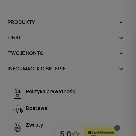
PRODUKTY

LINKI

TWOJE KONTO

INFORMACJA O SKLEPIE
keyboard_arrow_down
Polityka prywatności
Dostawa
Zwroty