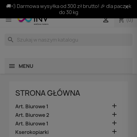
🚚💨 Darmowa wysyłka od 300 zł brutto! 🎉 dla paczek
do 30 kg
shopping_cart


(0)
search
MENU
STRONA GŁÓWNA

Art. Biurowe 1

Art. Biurowe 2

Art. Biurowe 1

Kserokopiarki