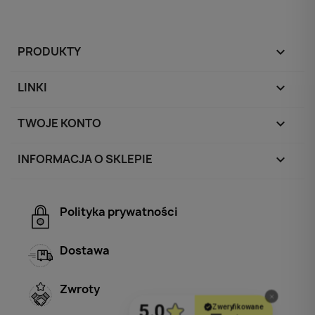
PRODUKTY

LINKI

TWOJE KONTO

INFORMACJA O SKLEPIE
keyboard_arrow_down
Polityka prywatności
Dostawa
Zwroty