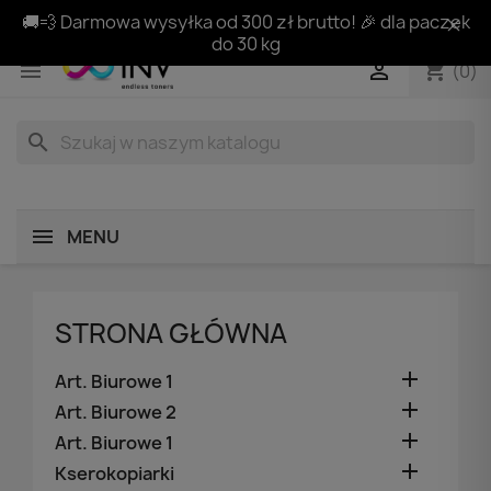
🚚💨 Darmowa wysyłka od 300 zł brutto! 🎉 dla paczek
do 30 kg
shopping_cart


(0)
search
MENU
STRONA GŁÓWNA

Art. Biurowe 1

Art. Biurowe 2

Art. Biurowe 1

Kserokopiarki