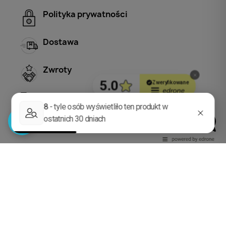
Polityka prywatności
Dostawa
Zwroty
Zgłoś reklamację
© 2026 - INV MEDIA SP. ZO.O. Wszystkie prawa
zastrzeżone.