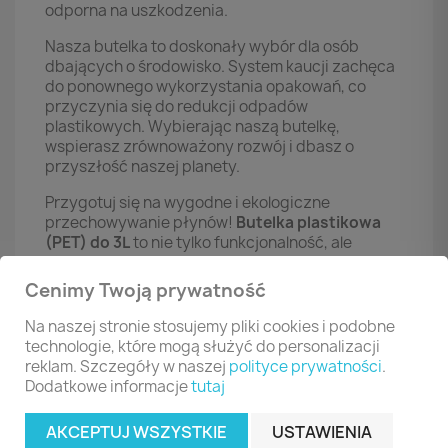
odporna na uszkodzenia.
Nasza butelka to doskonały wybór dla osób
dbających o środowisko. System kaucji zachęca
do ponownego wykorzystania opakowań, co
przyczynia się do redukcji odpadów
plastikowych. Wybierając naszą butelkę,
wspierasz zrównoważony rozwój i dbasz o
przyszłość naszej planety.
Przygotuj się na wygodne i ekologiczne
przechowywanie płynów!
Butelka plastikowa
(PET) do 3L
to nie tylko funkcjonalność, ale
również stylowy design, który doskonale wpasuje
się w każdą sytuację. Nie czekaj, zamów już dziś i
Cenimy Twoją prywatność
przekonaj się, jak łatwo można dbać o
środowisko!
Na naszej stronie stosujemy pliki cookies i podobne
technologie, które mogą służyć do personalizacji
reklam. Szczegóły w naszej
polityce prywatności
.
Dodatkowe informacje
tutaj
CZĘSTO KUPOWANE RAZEM
AKCEPTUJ WSZYSTKIE
USTAWIENIA