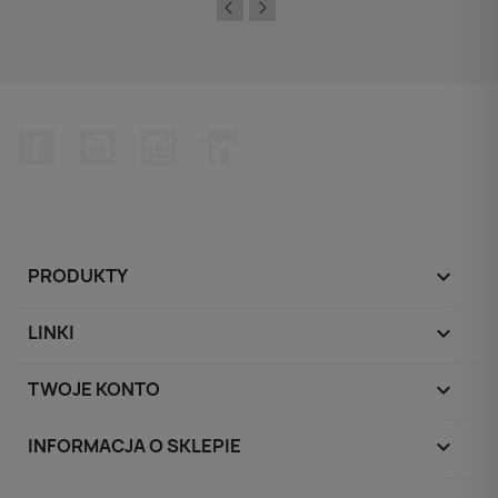
Facebook
YouTube
Instagram
LinkedIn
PRODUKTY

LINKI

TWOJE KONTO

INFORMACJA O SKLEPIE
keyboard_arrow_down