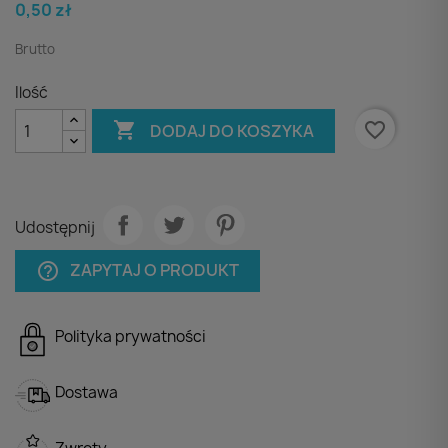
0,50 zł
Brutto
Ilość

favorite_border
DODAJ DO KOSZYKA
Udostępnij
ZAPYTAJ O PRODUKT
help_outline
Polityka prywatności
Dostawa