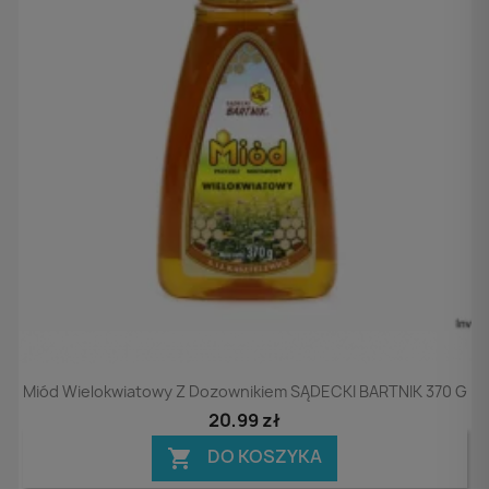
Podgląd

Miód Wielokwiatowy Z Dozownikiem SĄDECKI BARTNIK 370 G
20,99 zł
DO KOSZYKA
