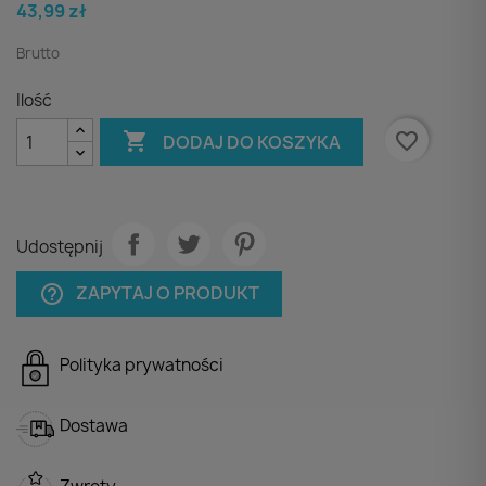
43,99 zł
Brutto
Ilość

favorite_border
DODAJ DO KOSZYKA
Udostępnij
ZAPYTAJ O PRODUKT
help_outline
Polityka prywatności
Dostawa