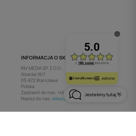
edIn
INFORMACJA O SKLEPIE
INV MEDIA SP. Z O.O.
Alzacka 16/1
03-972 Warszawa
Polska
Zadzwoń do nas:
+48 790 532 449
Jesteśmy tutaj 👋
Napisz do nas:
sklep@invmedia.pl