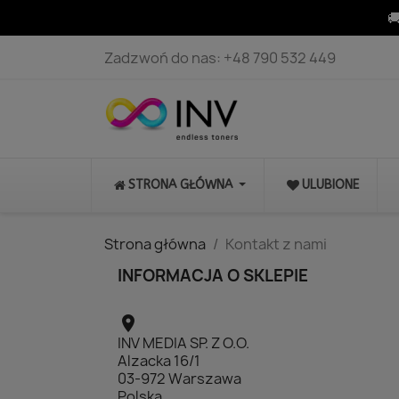

Zadzwoń do nas:
+48 790 532 449
STRONA GŁÓWNA
ULUBIONE
Strona główna
Kontakt z nami
INFORMACJA O SKLEPIE

INV MEDIA SP. Z O.O.
Alzacka 16/1
03-972 Warszawa
Polska