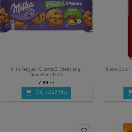
Podgląd

Milka Pieguski Ciastka Z Czekoladą I
Coca-Cola Na
Orzechami 135 G
7,99 zł
DO KOSZYKA

favorite_border