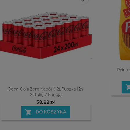
Palusz
Podgląd

Coca-Cola Zero Napój 0.2L Puszka (24
Sztuki) Z Kaucją
58,99 zł
DO KOSZYKA
