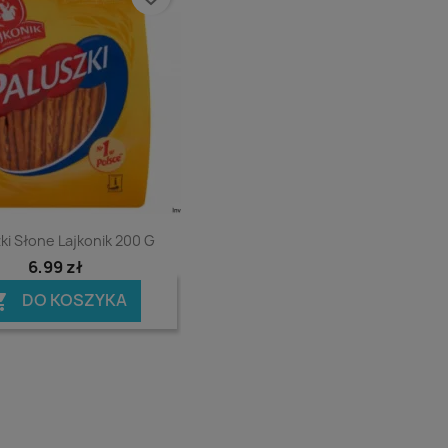
Podgląd

ki Słone Lajkonik 200 G
6,99 zł
DO KOSZYKA
