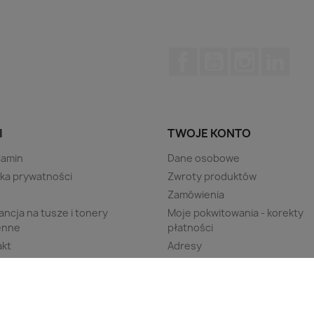
Facebook
YouTube
Instagram
Link
I
TWOJE KONTO
lamin
Dane osobowe
yka prywatności
Zwroty produktów
s
Zamówienia
ncja na tusze i tonery
Moje pokwitowania - korekty
enne
płatności
akt
Adresy
ng
Kupony
 strony
Moje powiadomienia
c Zdalna
Ustawienia prywatności