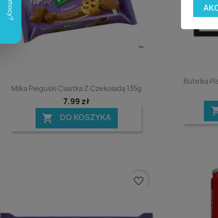
AK
Butelka Pl
Podgląd

Milka Pieguski Ciastka Z Czekoladą 135g
7,99 zł
DO KOSZYKA

favorite_border