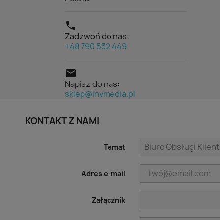

Zadzwoń do nas:
+48 790 532 449

Napisz do nas:
sklep@invmedia.pl
KONTAKT Z NAMI
Temat
Adres e-mail
Załącznik