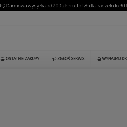
💨 Darmowa wysyłka od 300 zł brutto! 🎉 dla paczek do 30 
OSTATNIE ZAKUPY
ZGŁOŚ SERWIS
WYNAJMIJ D