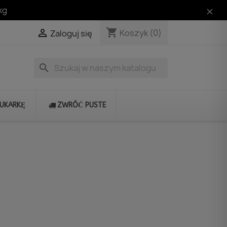
kg
shopping_cart

Koszyk
(0)
Zaloguj się
search
RUKARKĘ
ZWRÓĆ PUSTE