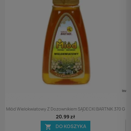
Podgląd

Miód Wielokwiatowy Z Dozownikiem SĄDECKI BARTNIK 370 G
20,99 zł
DO KOSZYKA
