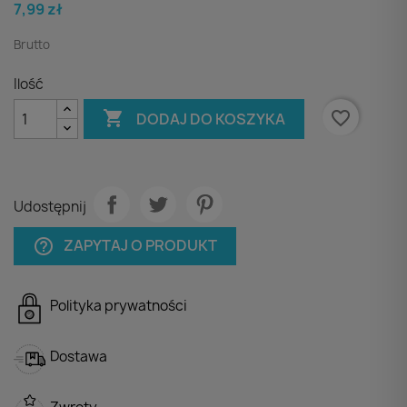
7,99 zł
Brutto
Ilość

favorite_border
DODAJ DO KOSZYKA
Udostępnij
ZAPYTAJ O PRODUKT
help_outline
Polityka prywatności
Dostawa